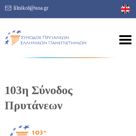
lilnikol@uoa.gr
103η Σύνοδος
Πρυτάνεων