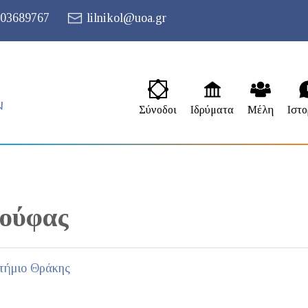
03689767
lilnikol@uoa.gr
Σύνοδοι
Ιδρύματα
Μέλη
Ιστο
ύφας
τήμιο Θράκης