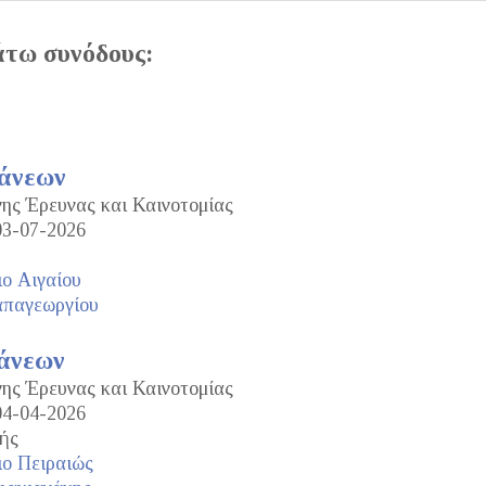
άτω συνόδους:
τάνεων
νης Έρευνας και Καινοτομίας
03-07-2026
ο Αιγαίου
απαγεωργίου
άνεων
νης Έρευνας και Καινοτομίας
04-04-2026
ής
ο Πειραιώς