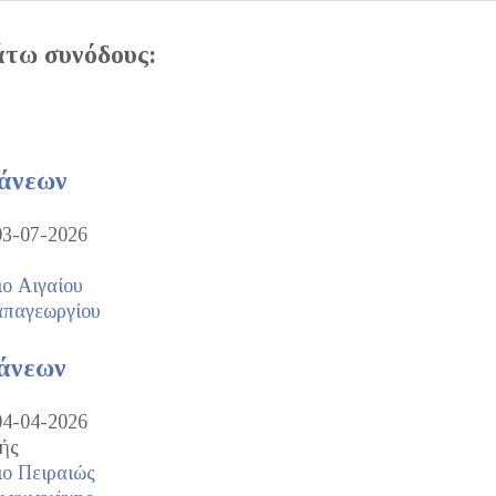
άτω συνόδους:
τάνεων
03-07-2026
ο Αιγαίου
απαγεωργίου
άνεων
04-04-2026
ής
ο Πειραιώς