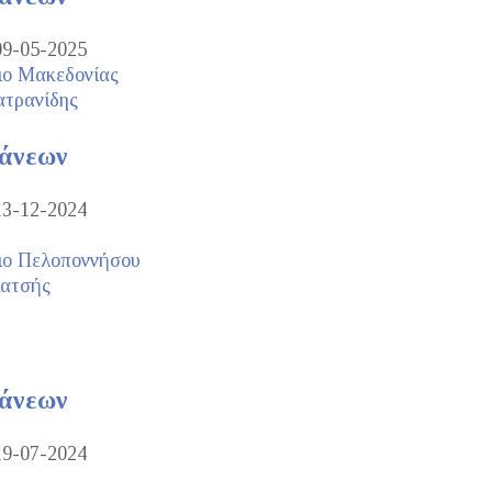
09-05-2025
ιο Μακεδονίας
ατρανίδης
τάνεων
13-12-2024
ιο Πελοποννήσου
Κατσής
τάνεων
19-07-2024