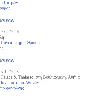
ιο Πατρών
ούρας
τάνεων
19-04-2024
λη
 Πανεπιστήμιο Θράκης
ης
τάνεων
15-12-2023
 Palace & Thalasso, στη Βουλιαγμένη, Αθήνα
 Πανεπιστήμιο Αθηνών
Μπουραντώνης