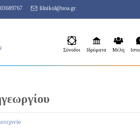
03689767
lilnikol@uoa.gr
Σύνοδοι
Ιδρύματα
Μέλη
Ιστο
γεωργίου
υτεχνείο