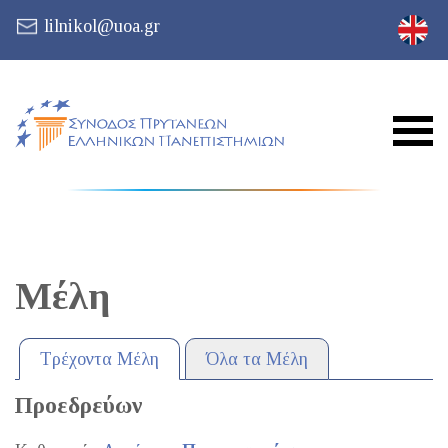
lilnikol@uoa.gr
Μέλη
Τρέχοντα Μέλη
Όλα τα Μέλη
Προεδρεύων