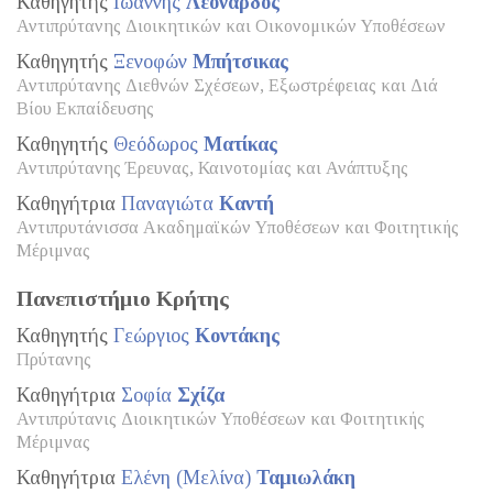
Καθηγητής
Ιωάννης
Λεονάρδος
Αντιπρύτανης Διοικητικών και Οικονομικών Υποθέσεων
Καθηγητής
Ξενοφών
Μπήτσικας
Αντιπρύτανης Διεθνών Σχέσεων, Εξωστρέφειας και Διά
Βίου Εκπαίδευσης
Καθηγητής
Θεόδωρος
Ματίκας
Αντιπρύτανης Έρευνας, Καινοτομίας και Ανάπτυξης
Καθηγήτρια
Παναγιώτα
Καντή
Αντιπρυτάνισσα Ακαδημαϊκών Υποθέσεων και Φοιτητικής
Μέριμνας
Πανεπιστήμιο Κρήτης
Καθηγητής
Γεώργιος
Κοντάκης
Πρύτανης
Καθηγήτρια
Σοφία
Σχίζα
Αντιπρύτανις Διοικητικών Υποθέσεων και Φοιτητικής
Μέριμνας
Καθηγήτρια
Ελένη (Μελίνα)
Ταμιωλάκη