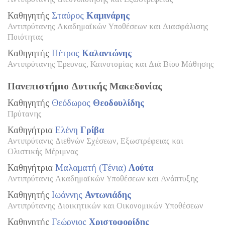
Καθηγητής
Σταύρος
Καμινάρης
Αντιπρύτανης Ακαδημαϊκών Υποθέσεων και Διασφάλισης
Ποιότητας
Καθηγητής
Πέτρος
Καλαντώνης
Αντιπρύτανης Έρευνας, Καινοτομίας και Διά Βίου Μάθησης
Πανεπιστήμιο Δυτικής Μακεδονίας
Καθηγητής
Θεόδωρος
Θεοδουλίδης
Πρύτανης
Καθηγήτρια
Ελένη
Γρίβα
Αντιπρύτανις Διεθνών Σχέσεων, Εξωστρέφειας και
Ολιστικής Μέριμνας
Καθηγήτρια
Μαλαματή (Τένια)
Λούτα
Αντιπρύτανις Ακαδημαϊκών Υποθέσεων και Ανάπτυξης
Καθηγητής
Ιωάννης
Αντωνιάδης
Αντιπρύτανης Διοικητικών και Οικονομικών Υποθέσεων
Καθηγητής
Γεώργιος
Χριστοφορίδης