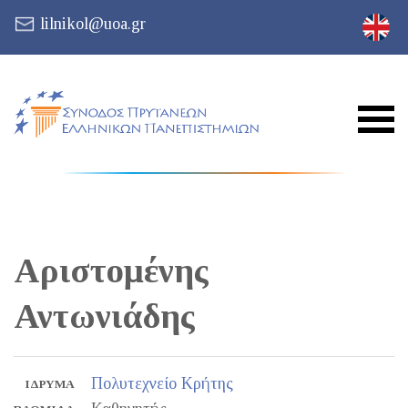
lilnikol@uoa.gr
Αριστομένης
Αντωνιάδης
Πολυτεχνείο Κρήτης
ΊΔΡΥΜΑ