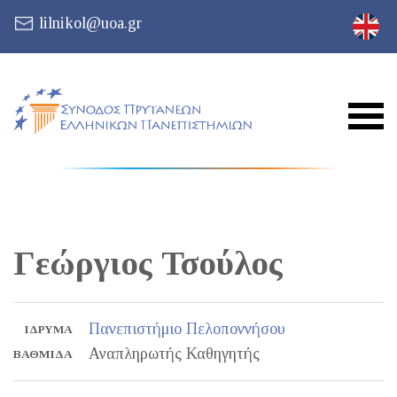
lilnikol@uoa.gr
Γεώργιος
Τσούλος
Πανεπιστήμιο Πελοποννήσου
ΊΔΡΥΜΑ
Αναπληρωτής Καθηγητής
ΒΑΘΜΊΔΑ