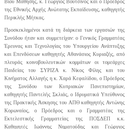
Βίου Μάθησης, κ. Γεώργιος Βούτσινος και ο Πρόεδρος
της Εθνικής Αρχής Ανώτατης Εκπαίδευσης, καθηγητής
Περικλής Μήτκας.
Προσκεκλημένοι κατά τη διάρκεια των εργασιών της
Συνόδου ήταν και συμμετείχαν: ο Γενικός Γραμματέας
Έρευνας και Τεχνολογίας του Υπουργείου Ανάπτυξης
και Επενδύσεων καθηγητής Αθανάσιος Κυριαζής, από
πλευράς κοινοβουλευτικών κομμάτων οι τομεάρχες
Παιδείας του ΣΥΡΙΖΑ κ. Νίκος Φίλης και του
Κινήματος Αλλαγής η κ. Χαρά Κεφαλίδου, ο Πρόεδρος
της Συνόδου των Κυπριακών Πανεπιστημίων,
καθηγητής Παντελής Σκλιάς, ο Ιδρυματικά Υπεύθυνος
της Πρακτικής Άσκησης του ΑΠΘ καθηγητής Αντώνης
Κορωναίος, ο Πρόεδρος και ο Γραμματέας της
Εκτελεστικής Γραμματείας της ΠΟΣΔΕΠ κ.κ.
Καθηγητές Ιωάννης Νηματούδης και Γεώργιος