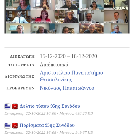
15-12-2020 – 18-12-2020
ΔΙΕΞΑΓΩΓΉ
Διαδικτυακά
ΤΟΠΟΘΕΣΊΑ
Αριστοτέλειο Πανεπιστήμιο
ΔΙΟΡΓΑΝΩΤΉΣ
Θεσσαλονίκης
Νικόλαος Παπαϊωάννου
ΠΡΟΕΔΡΕΎΩΝ
Δελτίο τύπου 95ης Συνόδου
Ενημέρωση: 22-10-2022 16:08 - Μέγεθος: 493.28 KB
Πορίσματα 95ης Συνόδου
Ενημέρωση: 22-10-2022 16:08 - Μέγεθος: 949.67 KB