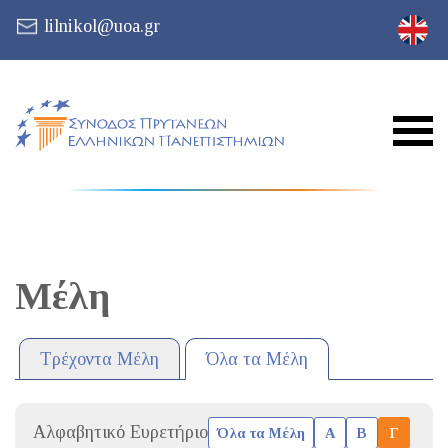
lilnikol@uoa.gr
Μέλη
Τρέχοντα Μέλη
Όλα τα Μέλη
Αλφαβητικό Ευρετήριο
Όλα τα Μέλη
Α
Β
Γ