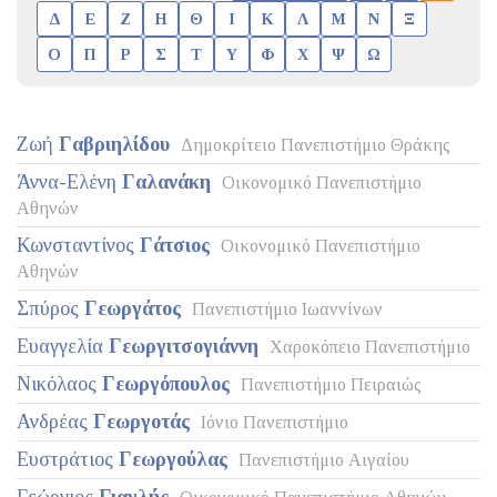
Δ
Ε
Ζ
Η
Θ
Ι
Κ
Λ
Μ
Ν
Ξ
Ο
Π
Ρ
Σ
Τ
Υ
Φ
Χ
Ψ
Ω
Ζωή
Γαβριηλίδου
Δημοκρίτειο Πανεπιστήμιο Θράκης
Άννα-Ελένη
Γαλανάκη
Οικονομικό Πανεπιστήμιο
Αθηνών
Κωνσταντίνος
Γάτσιος
Οικονομικό Πανεπιστήμιο
Αθηνών
Σπύρος
Γεωργάτος
Πανεπιστήμιο Ιωαννίνων
Ευαγγελία
Γεωργιτσογιάννη
Χαροκόπειο Πανεπιστήμιο
Νικόλαος
Γεωργόπουλος
Πανεπιστήμιο Πειραιώς
Ανδρέας
Γεωργοτάς
Ιόνιο Πανεπιστήμιο
Ευστράτιος
Γεωργούλας
Πανεπιστήμιο Αιγαίου