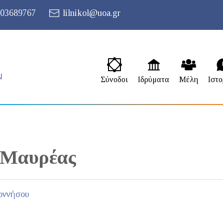
03689767
lilnikol@uoa.gr
Σύνοδοι
Ιδρύματα
Μέλη
Ιστο
Μαυρέας
οννήσου