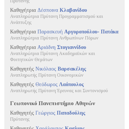
Πρύτανης
Καθηγήτρια
Δέσποινα
Κλαβανίδου
Αναπληρώτρια Πρύτανη Προγραμματισμού και
Ανάπτυξης
Καθηγήτρια
Παρασκευή
Αργυροπούλου- Πατάκα
Αναπληρώτρια Πρύτανη Ανθρωπίνων Πόρων
Καθηγήτρια
Αριάδνη
Στογιαννίδου
Αναπληρώτρια Πρύτανη Ακαδημαϊκών και
Φοιτητικών Θεμάτων
Καθηγητής
Νικόλαος
Βαρσακέλης
Αναπληρωτής Πρύτανη Οικονομικών
Καθηγητής
Θεόδωρος
Λαόπουλος
Αναπληρωτής Πρύτανη Έρευνας και Συντονισμού
Γεωπονικό Πανεπιστήμιο Αθηνών
Καθηγητής
Γεώργιος
Παπαδούλης
Πρύτανης
Καθηγητής
Χαράλαμπος
Κασίμης