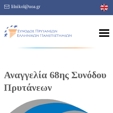
lilnikol@uoa.gr
Αναγγελία 68ης Συνόδου
Πρυτάνεων