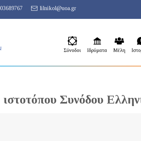
03689767
lilnikol@uoa.gr
Σύνοδοι
Ιδρύματα
Μέλη
Ιστο
 ιστοτόπου Συνόδου Ελλην