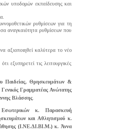
ακών υποδομών εκπαίδευσης και
α.
ωννομοθετικών ρυθμίσεων για τη
ουσα αναγκαιότητα ρυθμίσεων που
να αξιοποιηθεί καλύτερα το νέο
τι εξυπηρετεί τις λειτουργικές
ου Παιδείας, Θρησκευμάτων &
ο
Γενικός Γραμματέας Ανώτατης
άννης Βλάσσης
.
 Εσωτερικών κ. Παρασκευή
ησκευμάτων και Αθλητισμού κ.
θησης (Ι.ΝΕ.ΔΙ.ΒΙ.Μ.) κ. Άννα