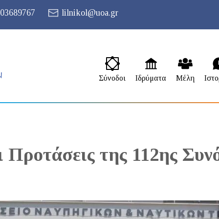
03689767
lilnikol@uoa.gr
Σύνοδοι
Ιδρύματα
Μέλη
Ιστο
 Προτάσεις της 112ης Συν