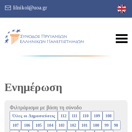
lilnikol@uoa.gr
Ενημέρωση
Φιλτράρισμα με βάση τη σύνοδο
Όλες οι Δημοσιεύσεις
112
111
110
109
108
107
106
105
104
103
102
101
100
99
98