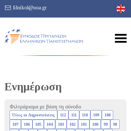
lilnikol@uoa.gr
Ενημέρωση
Φιλτράρισμα με βάση τη σύνοδο
Όλες οι Δημοσιεύσεις
112
111
110
109
108
107
106
105
104
103
102
101
100
99
98