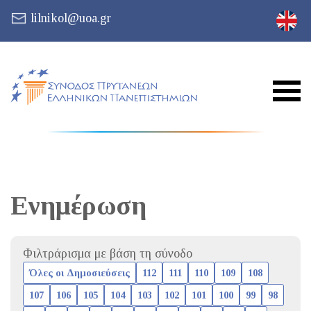
lilnikol@uoa.gr
Ενημέρωση
Φιλτράρισμα με βάση τη σύνοδο
Όλες οι Δημοσιεύσεις
112
111
110
109
108
107
106
105
104
103
102
101
100
99
98