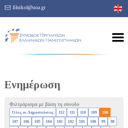
lilnikol@uoa.gr
Ενημέρωση
Φιλτράρισμα με βάση τη σύνοδο
Όλες οι Δημοσιεύσεις
112
111
110
109
108
107
106
105
104
103
102
101
100
99
98