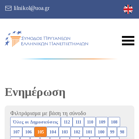
lilnikol@uoa.gr
Ενημέρωση
Φιλτράρισμα με βάση τη σύνοδο
Όλες οι Δημοσιεύσεις
112
111
110
109
108
107
106
105
104
103
102
101
100
99
98