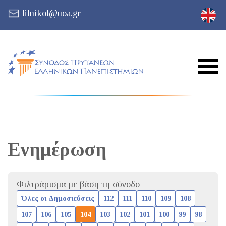
lilnikol@uoa.gr
Ενημέρωση
Φιλτράρισμα με βάση τη σύνοδο
Όλες οι Δημοσιεύσεις
112
111
110
109
108
107
106
105
104
103
102
101
100
99
98