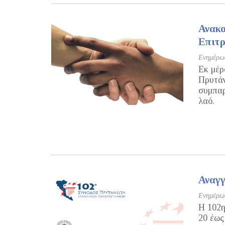
Ανακο
Επιτρ
Ενημέρωσ
Εκ μέρ
Πρυτάν
συμπαρ
λαό.
Αναγγ
Ενημέρωσ
Η 102η
20 έως