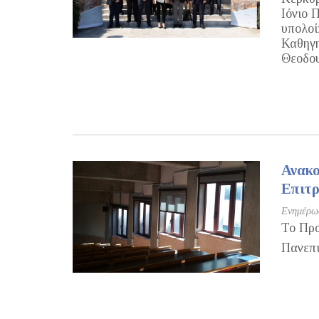
Ιόνιο 
υπολοί
Καθηγη
Θεοδου
Ανακο
Επιτρ
Ενημέρωσ
Το Προ
Πανεπι