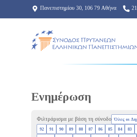
Πανεπιστημίου 30, 106 79 Αθήνα
21
Ενημέρωση
Φιλτράρισμα με βάση τη σύνοδο
Όλες οι Δη
92
91
90
89
88
87
86
85
84
83