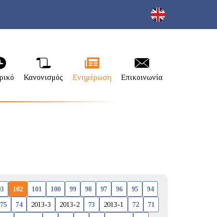
ρικό
Κανονισμός
Ενημέρωση
Επικοινωνία
03
102
101
100
99
98
97
96
95
94
75
74
2013-3
2013-2
73
2013-1
72
71