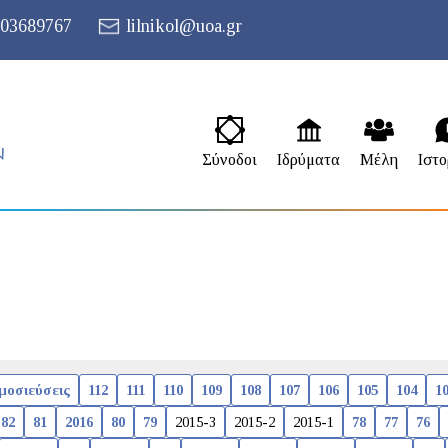
03689767
lilnikol@uoa.gr
Σύνοδοι
Ιδρύματα
Μέλη
Ιστο
μοσιεύσεις
112
111
110
109
108
107
106
105
104
1
82
81
2016
80
79
2015-3
2015-2
2015-1
78
77
76